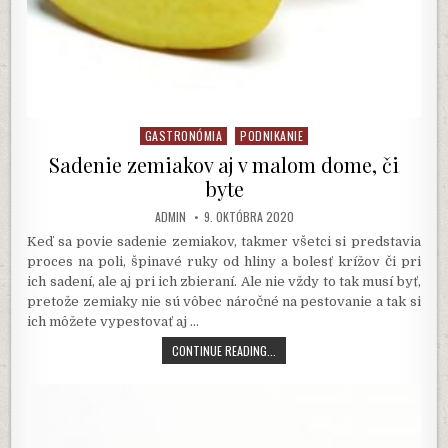
GASTRONÓMIA
PODNIKANIE
Posted
in
Sadenie zemiakov aj v malom dome, či
byte
AUTHOR:
PUBLISHED
ADMIN
9. OKTÓBRA 2020
DATE:
Keď sa povie sadenie zemiakov, takmer všetci si predstavia
proces na poli, špinavé ruky od hliny a bolesť krížov či pri
ich sadení, ale aj pri ich zbieraní. Ale nie vždy to tak musí byť,
pretože zemiaky nie sú vôbec náročné na pestovanie a tak si
ich môžete vypestovať aj
…
SADENIE
CONTINUE READING...
ZEMIAKOV
AJ
V
MALOM
DOME,