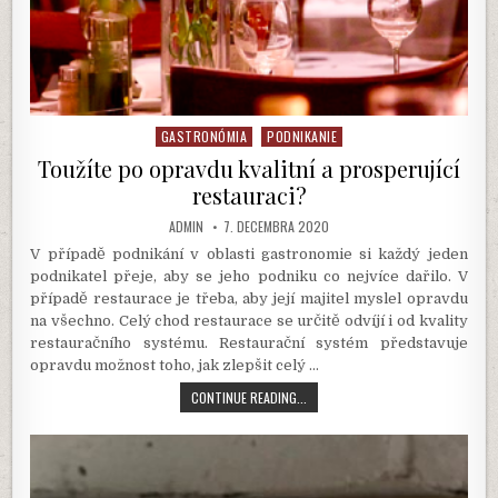
GASTRONÓMIA
PODNIKANIE
Posted
in
Toužíte po opravdu kvalitní a prosperující
restauraci?
AUTHOR:
PUBLISHED
ADMIN
7. DECEMBRA 2020
DATE:
V případě podnikání v oblasti gastronomie si každý jeden
podnikatel přeje, aby se jeho podniku co nejvíce dařilo. V
případě restaurace je třeba, aby její majitel myslel opravdu
na všechno. Celý chod restaurace se určitě odvíjí i od kvality
restauračního systému. Restaurační systém představuje
opravdu možnost toho, jak zlepšit celý
…
TOUŽÍTE
CONTINUE READING...
PO
OPRAVDU
KVALITNÍ
A
PROSPERUJÍCÍ