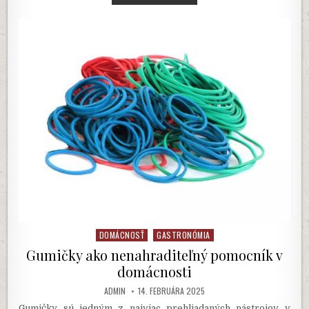
A
RÝCHLE
RECEPTY
Z
MASCARPONE
DOMÁCNOSŤ
GASTRONÓMIA
Posted
in
Gumičky ako nenahraditeľný pomocník v
domácnosti
AUTHOR:
PUBLISHED
ADMIN
14. FEBRUÁRA 2025
DATE:
Gumičky sú jedným z najviac prehliadaných nástrojov v