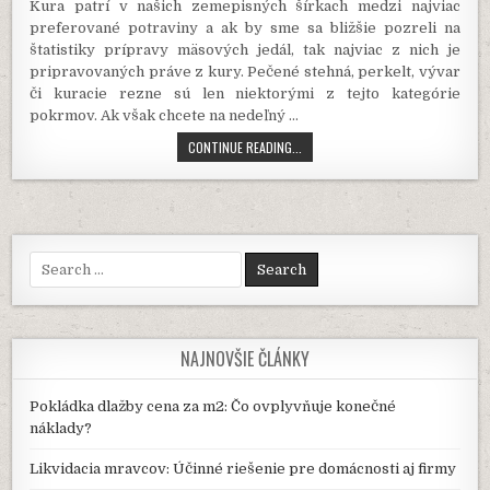
Kura patrí v našich zemepisných šírkach medzi najviac
preferované potraviny a ak by sme sa bližšie pozreli na
štatistiky prípravy mäsových jedál, tak najviac z nich je
pripravovaných práve z kury. Pečené stehná, perkelt, vývar
či kuracie rezne sú len niektorými z tejto kategórie
pokrmov. Ak však chcete na nedeľný
…
NIEKOĽKÝMI
CONTINUE READING...
PRAKTICKÝMI
RADAMI
VÁM
POMÔŽEME
VYKOSTIŤ
KURA
Search
for:
NAJNOVŠIE ČLÁNKY
Pokládka dlažby cena za m2: Čo ovplyvňuje konečné
náklady?
Likvidacia mravcov: Účinné riešenie pre domácnosti aj firmy