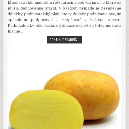
Mnohí sa stali majiteľmi reštaurácií alebo kaviarní, o ktoré sa
musia dennodenne starať. V každom prípade je nesmierne
dôležitý podnikateľský plán, ktorý dokáže podnikanie svojim
spôsobom podporovať a zlepšovať v každom smere.
Podnikateľský plán kaviareň dokáže zachytiť všetky možné a
hlavne
…
DBAJTE
CONTINUE READING...
O
PROSPERITU
VAŠEJ
KAVIARNE!