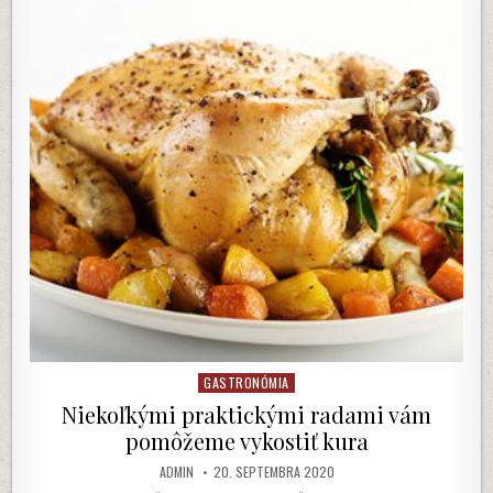
ČI
BYTE
GASTRONÓMIA
Posted
in
Niekoľkými praktickými radami vám
pomôžeme vykostiť kura
AUTHOR:
PUBLISHED
ADMIN
20. SEPTEMBRA 2020
DATE: