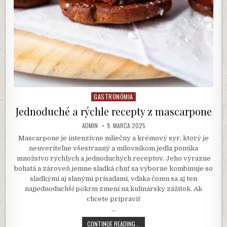
GASTRONÓMIA
Posted
in
Jednoduché a rýchle recepty z mascarpone
AUTHOR:
PUBLISHED
ADMIN
9. MARCA 2025
DATE:
Mascarpone je intenzívne mliečny a krémový syr, ktorý je
neuveriteľne všestranný a milovníkom jedla ponúka
množstvo rýchlych a jednoduchých receptov. Jeho výrazne
bohatá a zároveň jemne sladká chuť sa výborne kombinuje so
sladkými aj slanými prísadami, vďaka čomu sa aj ten
najjednoduchší pokrm zmení na kulinársky zážitok. Ak
chcete pripraviť
…
JEDNODUCHÉ
CONTINUE READING...