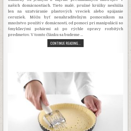
našich domácnostiach. Tieto malé, pružné krúžky neslúžia
len na uzatváranie plastových vreciek alebo spájanie
ceruziek. Môžu byť nenahraditeľným pomocníkom na
množstvo použití v domácnosti, od pomoci pri manipulácii so
šmykľavými pohármi až po rýchle opravy rozbitých
predmetov. V tomto článku sa budeme …
GUMIČKY
CONTINUE READING...
AKO
NENAHRADITEĽNÝ
POMOCNÍK
V
DOMÁCNOSTI