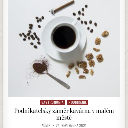
DEZERT
ALE
AJ
AKO
SKVELÝ
OBED!
GASTRONÓMIA
PODNIKANIE
Posted
in
Podnikatelský záměr kavárna v malém
městě
AUTHOR:
PUBLISHED
ADMIN
24. SEPTEMBRA 2021