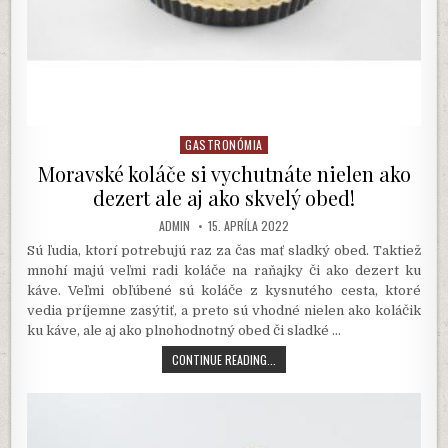
GASTRONÓMIA
Posted
in
Moravské koláče si vychutnáte nielen ako
dezert ale aj ako skvelý obed!
AUTHOR:
PUBLISHED
ADMIN
15. APRÍLA 2022
DATE:
Sú ľudia, ktorí potrebujú raz za čas mať sladký obed. Taktiež
mnohí majú veľmi radi koláče na raňajky či ako dezert ku
káve. Veľmi obľúbené sú koláče z kysnutého cesta, ktoré
vedia príjemne zasýtiť, a preto sú vhodné nielen ako koláčik
ku káve, ale aj ako plnohodnotný obed či sladké
…
MORAVSKÉ
CONTINUE READING...
KOLÁČE
SI
VYCHUTNÁTE
NIELEN
AKO