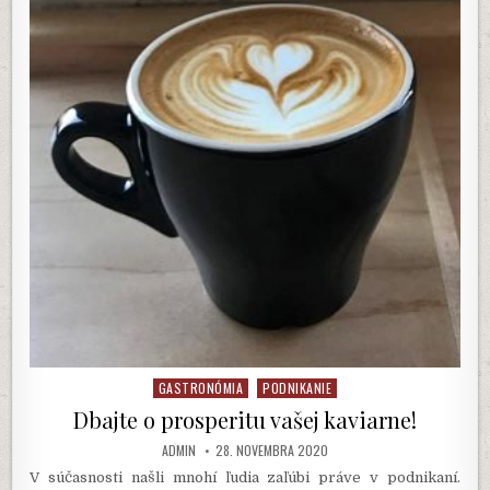
RESTAURACI?
GASTRONÓMIA
PODNIKANIE
Posted
in
Dbajte o prosperitu vašej kaviarne!
AUTHOR:
PUBLISHED
ADMIN
28. NOVEMBRA 2020
DATE:
V súčasnosti našli mnohí ľudia zaľúbi práve v podnikaní.