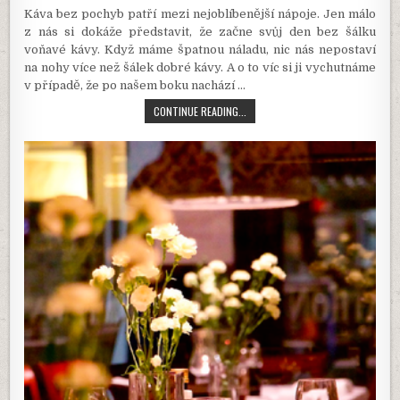
DATE:
Káva bez pochyb patří mezi nejoblíbenější nápoje. Jen málo
z nás si dokáže představit, že začne svůj den bez šálku
voňavé kávy. Když máme špatnou náladu, nic nás nepostaví
na nohy více než šálek dobré kávy. A o to víc si ji vychutnáme
v případě, že po našem boku nachází
…
PODNIKATELSKÝ
CONTINUE READING...
ZÁMĚR
KAVÁRNA
V
MALÉM
MĚSTĚ