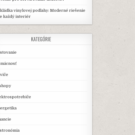
kládka vinylovej podlahy: Moderné riešenie
e každý interiér
KATEGÓRIE
stovanie
mácnosť
viče
shopy
ektrospotrebiče
ergetika
nancie
stronómia