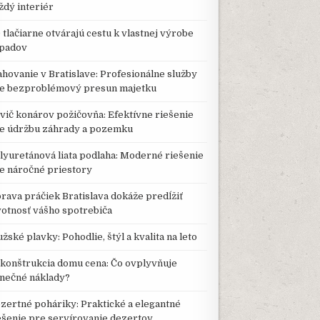
ždý interiér
 tlačiarne otvárajú cestu k vlastnej výrobe
padov
ahovanie v Bratislave: Profesionálne služby
e bezproblémový presun majetku
vič konárov požičovňa: Efektívne riešenie
e údržbu záhrady a pozemku
lyuretánová liata podlaha: Moderné riešenie
e náročné priestory
rava práčiek Bratislava dokáže predĺžiť
votnosť vášho spotrebiča
žské plavky: Pohodlie, štýl a kvalita na leto
konštrukcia domu cena: Čo ovplyvňuje
nečné náklady?
zertné poháriky: Praktické a elegantné
ešenie pre servírovanie dezertov