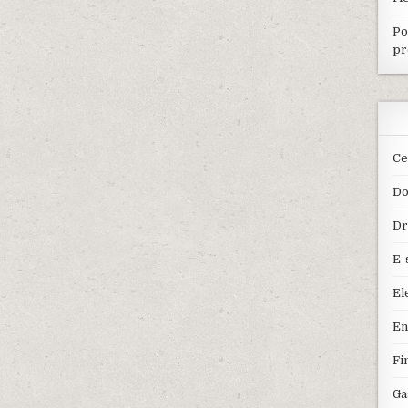
Po
pr
Ce
Do
Dr
E-
El
En
Fi
Ga