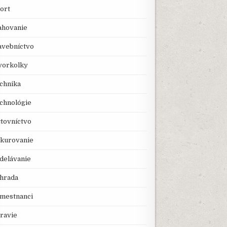
ort
ahovanie
avebníctvo
vorkolky
chnika
chnológie
tovníctvo
kurovanie
delávanie
hrada
mestnanci
ravie