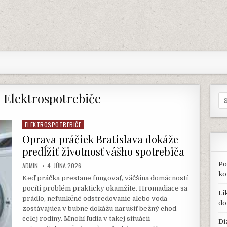
:
Elektrospotrebiče
Se
for
ELEKTROSPOTREBIČE
Posted
in
Oprava práčiek Bratislava dokáže
predĺžiť životnosť vášho spotrebiča
Po
AUTHOR:
PUBLISHED
ADMIN
4. JÚNA 2026
DATE:
ko
Keď práčka prestane fungovať, väčšina domácností
pocíti problém prakticky okamžite. Hromadiace sa
Li
prádlo, nefunkčné odstreďovanie alebo voda
do
zostávajúca v bubne dokážu narušiť bežný chod
celej rodiny. Mnohí ľudia v takej situácii
Di