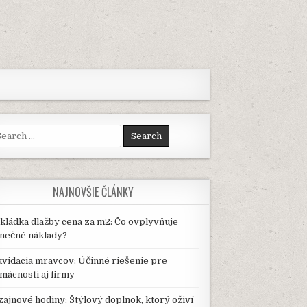
arch
:
NAJNOVŠIE ČLÁNKY
kládka dlažby cena za m2: Čo ovplyvňuje
nečné náklady?
kvidacia mravcov: Účinné riešenie pre
mácnosti aj firmy
zajnové hodiny: Štýlový doplnok, ktorý oživí