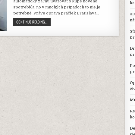
automaticky začnú uvažovať o kúpe nového
ka
spotrebiča, no v mnohých prípadoch to nie je
potrebné. Práve
oprava práčiek Bratislava
…
3D
ná
OPRAVA
CONTINUE READING...
PRÁČIEK
Sť
BRATISLAVA
DOKÁŽE
pr
PREDĹŽIŤ
ŽIVOTNOSŤ
Dr
VÁŠHO
pr
SPOTREBIČA
Po
pr
Op
ži
Mu
Re
ko
De
ri