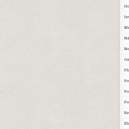
Ho
In
Mr
Ná
Ne
On
Pl
Po
Po
Po
Re
Sl