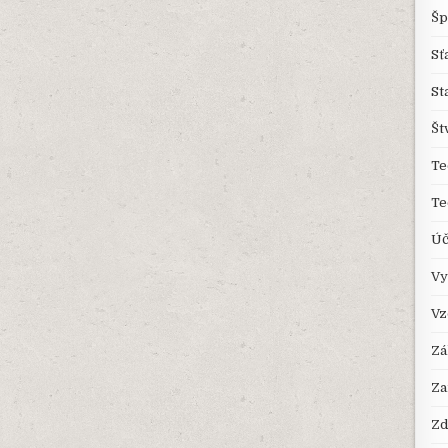
Šp
Sť
St
Št
Te
Te
Úč
Vy
Vz
Zá
Za
Zd