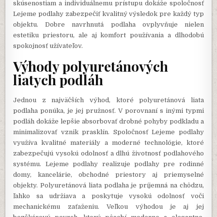
skúsenostiam a individuálnemu prístupu dokáže spoločnosť
Lejeme podlahy zabezpečiť kvalitný výsledok pre každý typ
objektu. Dobre navrhnutá podlaha ovplyvňuje nielen
estetiku priestoru, ale aj komfort používania a dlhodobú
spokojnosť užívateľov.
Výhody polyuretánových
liatych podláh
Jednou z najväčších výhod, ktoré polyuretánová liata
podlaha ponúka, je jej pružnosť. V porovnaní s inými typmi
podláh dokáže lepšie absorbovať drobné pohyby podkladu a
minimalizovať vznik prasklín. Spoločnosť Lejeme podlahy
využíva kvalitné materiály a moderné technológie, ktoré
zabezpečujú vysokú odolnosť a dlhú životnosť podlahového
systému. Lejeme podlahy realizuje podlahy pre rodinné
domy, kancelárie, obchodné priestory aj priemyselné
objekty. Polyuretánová liata podlaha je príjemná na chôdzu,
ľahko sa udržiava a poskytuje vysokú odolnosť voči
mechanickému zaťaženiu. Veľkou výhodou je aj jej