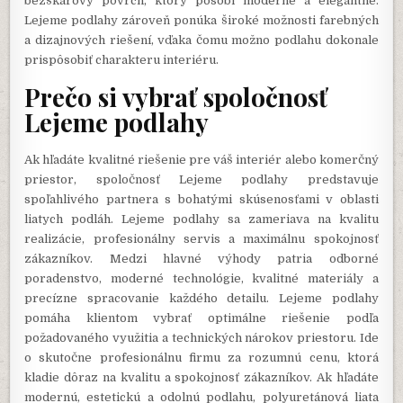
bezškárový povrch, ktorý pôsobí moderne a elegantne.
Lejeme podlahy zároveň ponúka široké možnosti farebných
a dizajnových riešení, vďaka čomu možno podlahu dokonale
prispôsobiť charakteru interiéru.
Prečo si vybrať spoločnosť
Lejeme podlahy
Ak hľadáte kvalitné riešenie pre váš interiér alebo komerčný
priestor, spoločnosť Lejeme podlahy predstavuje
spoľahlivého partnera s bohatými skúsenosťami v oblasti
liatych podláh. Lejeme podlahy sa zameriava na kvalitu
realizácie, profesionálny servis a maximálnu spokojnosť
zákazníkov. Medzi hlavné výhody patria odborné
poradenstvo, moderné technológie, kvalitné materiály a
precízne spracovanie každého detailu. Lejeme podlahy
pomáha klientom vybrať optimálne riešenie podľa
požadovaného využitia a technických nárokov priestoru. Ide
o skutočne profesionálnu firmu za rozumnú cenu, ktorá
kladie dôraz na kvalitu a spokojnosť zákazníkov. Ak hľadáte
modernú, estetickú a odolnú podlahu, polyuretánová liata