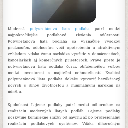
Moderná
polyuretánová liata podlaha
patrí medzi
najpokročilejšie podlahové riešenia súčasnosti.
Polyuretánová liata podlaha sa vyznačuje vysokou
pružnosťou, odolnosťou voči opotrebeniu a atraktívnym
vzhľadom, vďaka čomu nachádza využitie v domácnostiach,
kanceláriách aj komerčných priestoroch. Práve preto je
polyuretánová liata podlaha čoraz obľúbenejšou voľbou
medzi investormi a majiteľmi nehnuteľností. Kvalitná
polyuretánová liata podlaha dokáže vytvoriť bezškárový
povrch s dlhou životnosťou a minimálnymi nárokmi na
údržbu.
Spoločnosť Lejeme podlahy patrí medzi odborníkov na
realizáciu moderných liatych podláh. Lejeme podlahy
poskytuje komplexné služby od návrhu až po profesionálnu
realizáciu podlahových systémov. Vďaka dlhoročným