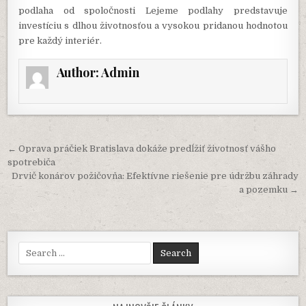
podlaha od spoločnosti Lejeme podlahy predstavuje
investíciu s dlhou životnosťou a vysokou pridanou hodnotou
pre každý interiér.
Author:
Admin
Navigácia
← Oprava práčiek Bratislava dokáže predĺžiť životnosť vášho
v
spotrebiča
Drvič konárov požičovňa: Efektívne riešenie pre údržbu záhrady
článku
a pozemku →
Search
for: