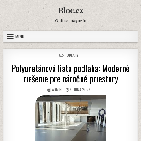
Skip
Bloc.cz
to
content
Online magazín
MENU
POSTED
PODLAHY
IN
Polyuretánová liata podlaha: Moderné
riešenie pre náročné priestory
AUTHOR:
PUBLISHED
ADMIN
6. JÚNA 2026
DATE: