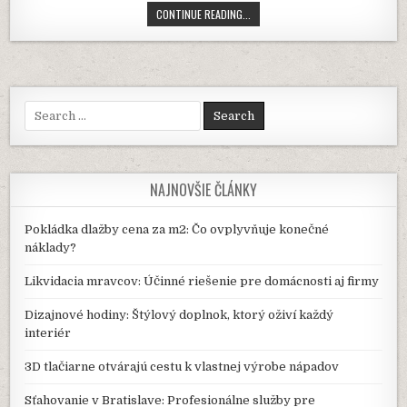
POKLÁDKA
CONTINUE READING...
VINYLOVEJ
PODLAHY:
MODERNÉ
RIEŠENIE
PRE
KAŽDÝ
Search
INTERIÉR
for:
NAJNOVŠIE ČLÁNKY
Pokládka dlažby cena za m2: Čo ovplyvňuje konečné
náklady?
Likvidacia mravcov: Účinné riešenie pre domácnosti aj firmy
Dizajnové hodiny: Štýlový doplnok, ktorý oživí každý
interiér
3D tlačiarne otvárajú cestu k vlastnej výrobe nápadov
Sťahovanie v Bratislave: Profesionálne služby pre