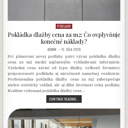
PODLAHY
Posted
in
Pokládka dlažby cena za m2: Čo ovplyvňuje
konečné náklady?
AUTHOR:
PUBLISHED
ADMIN
13. JÚLA 2026
DATE:
Pri plánovaní novej podlahy patrí výraz pokládka dlažby
cena za m2 medzi najčastejšie vyhľadávané informácie.
Výsledná cena závisí od typu dlažby, veľkosti formátov,
pripravenosti podkladu aj náročnosti samotnej realizácie.
Profesionálna pokládka dlažby cena za m2 zabezpečuje
nielen estetický vzhľad, ale aj dlhú životnosť celej podlahy.
Kvalitne vykonaná pokládka dlažby cena …
POKLÁDKA
CONTINUE READING...
DLAŽBY
CENA
ZA
M2:
ČO
OVPLYVŇUJE