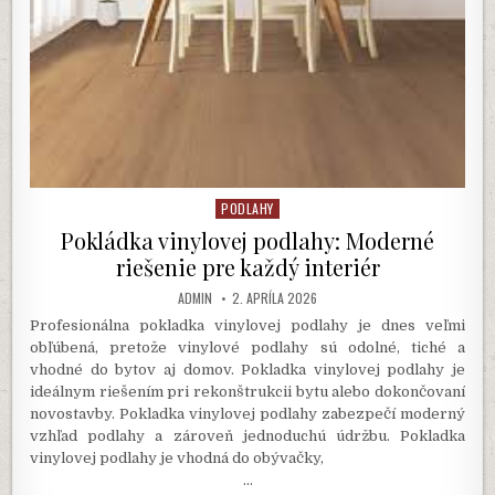
PODLAHY
Posted
in
Pokládka vinylovej podlahy: Moderné
riešenie pre každý interiér
AUTHOR:
PUBLISHED
ADMIN
2. APRÍLA 2026
DATE:
Profesionálna pokladka vinylovej podlahy je dnes veľmi
obľúbená, pretože vinylové podlahy sú odolné, tiché a
vhodné do bytov aj domov. Pokladka vinylovej podlahy je
ideálnym riešením pri rekonštrukcii bytu alebo dokončovaní
novostavby. Pokladka vinylovej podlahy zabezpečí moderný
vzhľad podlahy a zároveň jednoduchú údržbu. Pokladka
vinylovej podlahy je vhodná do obývačky,
…