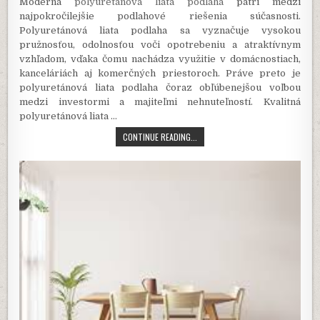
Moderná
polyuretánová liata podlaha
patrí medzi
najpokročilejšie podlahové riešenia súčasnosti.
Polyuretánová liata podlaha sa vyznačuje vysokou
pružnosťou, odolnosťou voči opotrebeniu a atraktívnym
vzhľadom, vďaka čomu nachádza využitie v domácnostiach,
kanceláriách aj komerčných priestoroch. Práve preto je
polyuretánová liata podlaha čoraz obľúbenejšou voľbou
medzi investormi a majiteľmi nehnuteľností. Kvalitná
polyuretánová liata …
POLYURETÁNOVÁ
CONTINUE READING...
LIATA
PODLAHA:
MODERNÉ
RIEŠENIE
PRE
NÁROČNÉ
PRIESTORY