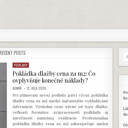
RECENT POSTS
Se
for
PODLAHY
Posted
in
Pokládka dlažby cena za m2: Čo
ovplyvňuje konečné náklady?
AUTHOR:
PUBLISHED
ADMIN
13. JÚLA 2026
DATE:
Po
Pri plánovaní novej podlahy patrí výraz pokládka
ko
dlažby cena za m2 medzi najčastejšie vyhľadávané
informácie. Výsledná cena závisí od typu dlažby,
Li
veľkosti formátov, pripravenosti podkladu aj
do
náročnosti samotnej realizácie. Profesionálna
pokládka dlažby cena za m2 zabezpečuje nielen
Di