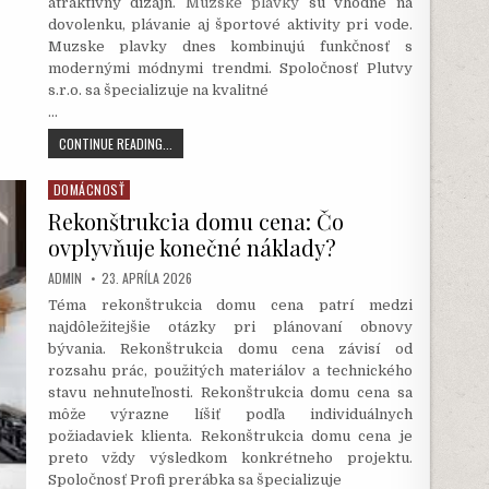
atraktívny dizajn.
Muzske plavky
sú vhodné na
dovolenku, plávanie aj športové aktivity pri vode.
Muzske plavky dnes kombinujú funkčnosť s
modernými módnymi trendmi. Spoločnosť Plutvy
s.r.o. sa špecializuje na kvalitné
…
MUŽSKÉ
CONTINUE READING...
PLAVKY:
POHODLIE,
DOMÁCNOSŤ
Posted
ŠTÝL
in
Rekonštrukcia domu cena: Čo
A
KVALITA
ovplyvňuje konečné náklady?
NA
LETO
AUTHOR:
PUBLISHED
ADMIN
23. APRÍLA 2026
DATE:
Téma rekonštrukcia domu cena patrí medzi
najdôležitejšie otázky pri plánovaní obnovy
bývania. Rekonštrukcia domu cena závisí od
rozsahu prác, použitých materiálov a technického
stavu nehnuteľnosti. Rekonštrukcia domu cena sa
môže výrazne líšiť podľa individuálnych
požiadaviek klienta. Rekonštrukcia domu cena je
preto vždy výsledkom konkrétneho projektu.
Spoločnosť Profi prerábka sa špecializuje