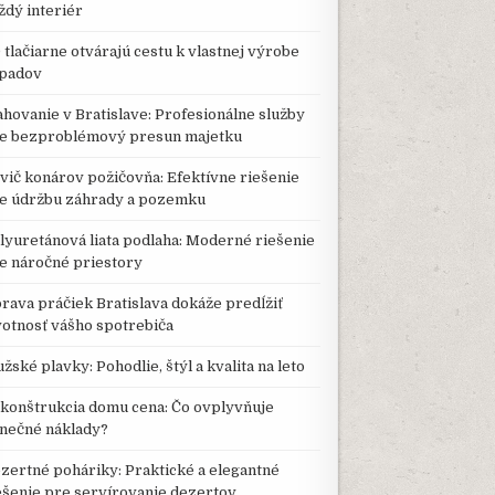
ždý interiér
 tlačiarne otvárajú cestu k vlastnej výrobe
padov
ahovanie v Bratislave: Profesionálne služby
e bezproblémový presun majetku
vič konárov požičovňa: Efektívne riešenie
e údržbu záhrady a pozemku
lyuretánová liata podlaha: Moderné riešenie
e náročné priestory
rava práčiek Bratislava dokáže predĺžiť
votnosť vášho spotrebiča
žské plavky: Pohodlie, štýl a kvalita na leto
konštrukcia domu cena: Čo ovplyvňuje
nečné náklady?
zertné poháriky: Praktické a elegantné
ešenie pre servírovanie dezertov