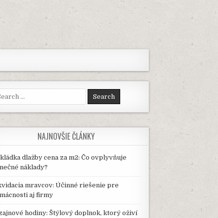
arch
:
NAJNOVŠIE ČLÁNKY
kládka dlažby cena za m2: Čo ovplyvňuje
nečné náklady?
kvidacia mravcov: Účinné riešenie pre
mácnosti aj firmy
zajnové hodiny: Štýlový doplnok, ktorý oživí