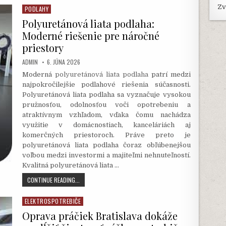
POŽIČOVŇA:
Zv
PODLAHY
Posted
EFEKTÍVNE
in
Polyuretánová liata podlaha:
RIEŠENIE
PRE
Moderné riešenie pre náročné
ÚDRŽBU
priestory
ZÁHRADY
A
AUTHOR:
PUBLISHED
ADMIN
6. JÚNA 2026
POZEMKU
DATE:
Moderná
polyuretánová liata podlaha
patrí medzi
najpokročilejšie podlahové riešenia súčasnosti.
Polyuretánová liata podlaha sa vyznačuje vysokou
pružnosťou, odolnosťou voči opotrebeniu a
atraktívnym vzhľadom, vďaka čomu nachádza
využitie v domácnostiach, kanceláriách aj
komerčných priestoroch. Práve preto je
polyuretánová liata podlaha čoraz obľúbenejšou
voľbou medzi investormi a majiteľmi nehnuteľností.
Kvalitná polyuretánová liata …
POLYURETÁNOVÁ
CONTINUE READING...
LIATA
PODLAHA:
ELEKTROSPOTREBIČE
Posted
MODERNÉ
in
Oprava práčiek Bratislava dokáže
RIEŠENIE
PRE