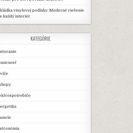
kládka vinylovej podlahy: Moderné riešenie
e každý interiér
KATEGÓRIE
stovanie
mácnosť
viče
shopy
ektrospotrebiče
ergetika
nancie
stronómia