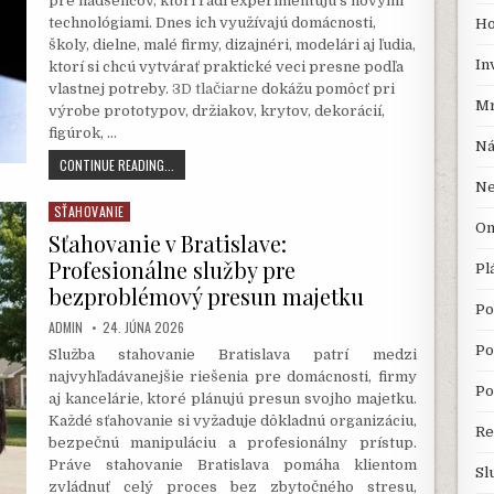
pre nadšencov, ktorí radi experimentujú s novými
technológiami. Dnes ich využívajú domácnosti,
Ho
školy, dielne, malé firmy, dizajnéri, modelári aj ľudia,
In
ktorí si chcú vytvárať praktické veci presne podľa
vlastnej potreby.
3D tlačiarne
dokážu pomôcť pri
Mr
výrobe prototypov, držiakov, krytov, dekorácií,
figúrok, …
Ná
3D
CONTINUE READING...
TLAČIARNE
Ne
OTVÁRAJÚ
SŤAHOVANIE
Posted
CESTU
On
in
Sťahovanie v Bratislave:
K
VLASTNEJ
Profesionálne služby pre
Pl
VÝROBE
bezproblémový presun majetku
NÁPADOV
Po
AUTHOR:
PUBLISHED
ADMIN
24. JÚNA 2026
DATE:
Po
Služba stahovanie Bratislava patrí medzi
najvyhľadávanejšie riešenia pre domácnosti, firmy
Po
aj kancelárie, ktoré plánujú presun svojho majetku.
Každé sťahovanie si vyžaduje dôkladnú organizáciu,
Re
bezpečnú manipuláciu a profesionálny prístup.
Práve stahovanie Bratislava pomáha klientom
Sl
zvládnuť celý proces bez zbytočného stresu,