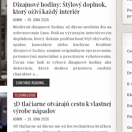
in
Dizajnové hodiny: Štýlový doplnok,
PRE
DOMÁCNOSTI
ktorý oživí každý interiér
Po
AJ
pr
FIRMY
AUTHOR:
PUBLISHED
ADMIN
30. JÚNA 2026
DATE:
Moderné dizajnové hodiny už dávno neslúžia iba na
zobrazovanie času. Stali sa výrazným interiérovým
doplnkom, ktorý dokáže podčiarknuť štýl obývačky,
spálne, kancelárie alebo kuchyne. Kvalitné
dizajnové hodiny
zaujmú originálnym spracovaním,
Ce
prémiovými materiálmi a precíznym vyhotovením.
Do
Čoraz viac ľudí si vyberá dizajnové hodiny ako
dekoráciu, ktorá dodáva priestoru osobitý
Dr
charakter a …
DIZAJNOVÉ
CONTINUE READING...
E-
HODINY:
ŠTÝLOVÝ
TECHNOLÓGIE
El
Posted
DOPLNOK,
in
3D tlačiarne otvárajú cestu k vlastnej
KTORÝ
En
OŽIVÍ
výrobe nápadov
KAŽDÝ
Fi
INTERIÉR
AUTHOR:
PUBLISHED
ADMIN
26. JÚNA 2026
DATE:
3D tlačiarne už dávno nie sú len technickou hračkou
Ga