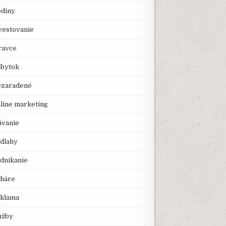
diny
vestovanie
avce
bytok
zaradené
line marketing
ávanie
dlahy
dnikanie
háre
klama
užby