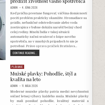
predĺžiť životnosť vášho spotrebiča
NÁROČNÉ
PRIESTORY
AUTHOR:
PUBLISHED
ADMIN
4. JÚNA 2026
DATE:
Keď práčka prestane fungovať, väčšina domácností
pocíti problém prakticky okamžite. Hromadiace sa
prádlo, nefunkčné odstreďovanie alebo voda
zostávajúca v bubne dokážu narušiť bežný chod
celej rodiny. Mnohí ľudia v takej situácii
automaticky začnú uvažovať o kúpe nového
spotrebiča, no v mnohých prípadoch to nie je
potrebné. Práve
oprava práčiek Bratislava
…
OPRAVA
CONTINUE READING...
PRÁČIEK
BRATISLAVA
DOKÁŽE
PLÁVANIE
Posted
PREDĹŽIŤ
in
Mužské plavky: Pohodlie, štýl a
ŽIVOTNOSŤ
VÁŠHO
kvalita na leto
SPOTREBIČA
AUTHOR:
PUBLISHED
ADMIN
11. MÁJA 2026
DATE:
Moderné muzske plavky patria medzi nevyhnutnú
súčasť letnej výbavy každého muža. Mužské plavky
by mali ponúkať pohodlie, kvalitný materiál a