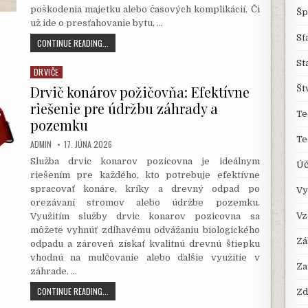
poškodenia majetku alebo časových komplikácií. Či
Šp
už ide o presťahovanie bytu, …
Sť
SŤAHOVANIE
CONTINUE READING...
V
St
BRATISLAVE:
DRVIČE
Posted
PROFESIONÁLNE
in
Drvič konárov požičovňa: Efektívne
SLUŽBY
Št
PRE
riešenie pre údržbu záhrady a
BEZPROBLÉMOVÝ
Te
pozemku
PRESUN
MAJETKU
Te
AUTHOR:
PUBLISHED
ADMIN
17. JÚNA 2026
DATE:
Služba drvic konarov pozicovna je ideálnym
Úč
riešením pre každého, kto potrebuje efektívne
spracovať konáre, kríky a drevný odpad po
Vy
orezávaní stromov alebo údržbe pozemku.
Vz
Využitím služby drvic konarov pozicovna sa
môžete vyhnúť zdĺhavému odvážaniu biologického
Zá
odpadu a zároveň získať kvalitnú drevnú štiepku
vhodnú na mulčovanie alebo ďalšie využitie v
Za
záhrade. …
DRVIČ
CONTINUE READING...
Zd
KONÁROV