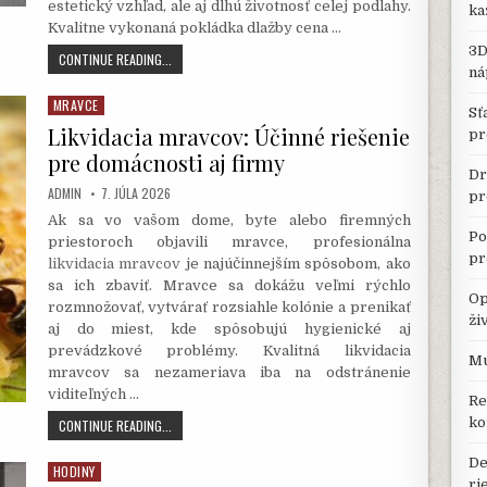
estetický vzhľad, ale aj dlhú životnosť celej podlahy.
ka
Kvalitne vykonaná pokládka dlažby cena …
3D
POKLÁDKA
CONTINUE READING...
ná
DLAŽBY
CENA
MRAVCE
Posted
ZA
Sť
in
Likvidacia mravcov: Účinné riešenie
M2:
pr
ČO
pre domácnosti aj firmy
OVPLYVŇUJE
Dr
KONEČNÉ
AUTHOR:
PUBLISHED
ADMIN
7. JÚLA 2026
pr
DATE:
NÁKLADY?
Ak sa vo vašom dome, byte alebo firemných
Po
priestoroch objavili mravce, profesionálna
pr
likvidacia mravcov
je najúčinnejším spôsobom, ako
sa ich zbaviť. Mravce sa dokážu veľmi rýchlo
Op
rozmnožovať, vytvárať rozsiahle kolónie a prenikať
ži
aj do miest, kde spôsobujú hygienické aj
prevádzkové problémy. Kvalitná likvidacia
Mu
mravcov sa nezameriava iba na odstránenie
viditeľných …
Re
ko
LIKVIDACIA
CONTINUE READING...
MRAVCOV:
ÚČINNÉ
De
HODINY
Posted
RIEŠENIE
ri