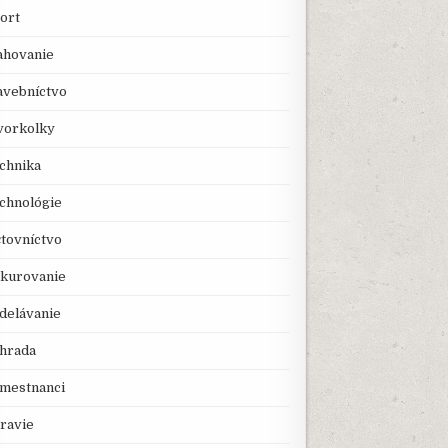
ort
ahovanie
avebníctvo
vorkolky
chnika
chnológie
tovníctvo
kurovanie
delávanie
hrada
mestnanci
ravie