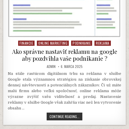
FINANCIE
ONLINE MARKETING
PODNIKANIE
REKLAMA
Posted
in
Ako správne nastaviť reklamu na google
aby pozdvihla vaše podnikanie ?
AUTHOR:
PUBLISHED
ADMIN
6. MARCA 2025
DATE:
Na stále rastúcom digitálnom trhu sa reklama v službe
Google stala významnou stratégiou na získanie obrovskej
dennej návštevnosti a potenciálnych zákazníkov. Či už máte
malú firmu alebo veľkú spoločnosť, online reklama môže
výrazne zvýšiť vašu viditeľnosť a predaj. Nastavenie
reklamy v službe Google však zahŕňa viac než len vytvorenie
obsahu …
AKO
CONTINUE READING...
SPRÁVNE
NASTAVIŤ