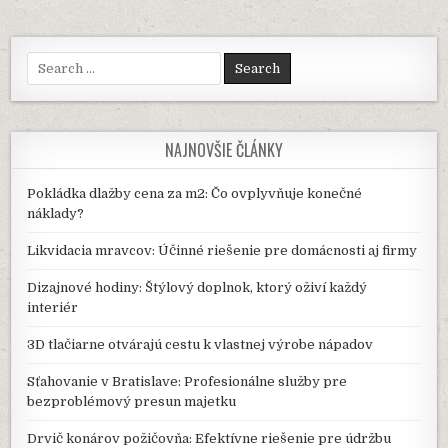
REKLAMU
NA
GOOGLE
ABY
Search
POZDVIHLA
for:
VAŠE
PODNIKANIE
?
NAJNOVŠIE ČLÁNKY
Pokládka dlažby cena za m2: Čo ovplyvňuje konečné
náklady?
Likvidacia mravcov: Účinné riešenie pre domácnosti aj firmy
Dizajnové hodiny: Štýlový doplnok, ktorý oživí každý
interiér
3D tlačiarne otvárajú cestu k vlastnej výrobe nápadov
Sťahovanie v Bratislave: Profesionálne služby pre
bezproblémový presun majetku
Drvič konárov požičovňa: Efektívne riešenie pre údržbu