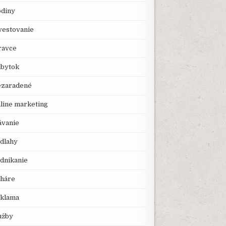
diny
vestovanie
avce
bytok
zaradené
line marketing
ávanie
dlahy
dnikanie
háre
klama
užby