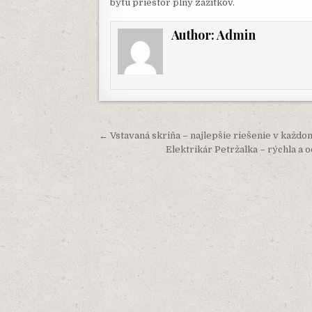
bytu priestor plný zážitkov.
Author:
Admin
Navigácia
← Vstavaná skriňa – najlepšie riešenie v každo
v
Elektrikár Petržalka – rýchla a
článku