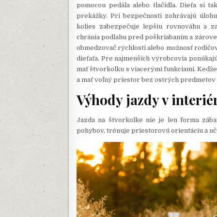
pomocou pedála alebo tlačidla. Dieťa si ta
prekážky. Pri bezpečnosti zohrávajú úlohu 
kolies zabezpečuje lepšiu rovnováhu a z
chránia podlahu pred poškriabaním a zároveň 
obmedzovač rýchlosti alebo možnosť rodičovsk
dieťaťa. Pre najmenších výrobcovia ponúkaj
mať štvorkolku s viacerými funkciami. Keďže 
a mať voľný priestor bez ostrých predmetov 
Výhody jazdy v interiér
Jazda na štvorkolke nie je len forma zába
pohybov, trénuje priestorovú orientáciu a uč