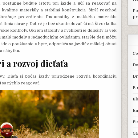
k postupne buduje istotu pri jazde a učí sa reagovať na
kvalitné materiály a stabilná konštrukcia. Širší rozchod
Po
abraňuje prevráteniu. Pneumatiky z mäkkého materiálu
pr
tlmia nárazy. Dobré je tiež skontrolovať, či má štvorkolka
ej kontroly. Okrem stability a rýchlosti je dôležitý aj vek
ú malé modely s jednoduchým ovládaním, staršie deti môžu
ide o používanie v byte, odporúča sa jazdiť v mäkšej obuvi
a nábytku.
Ce
i a rozvoj dieťaťa
Do
Dr
vy. Dieťa si počas jazdy prirodzene rozvíja koordináciu
í sa rýchlo reagovať.
E-
El
En
Fi
Ga