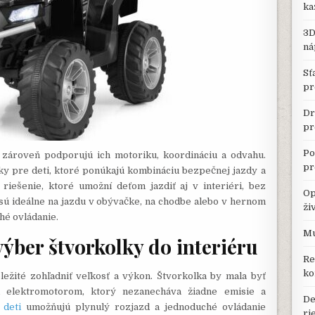
ka
3D
ná
Sť
pr
Dr
pr
Po
zároveň podporujú ich motoriku, koordináciu a odvahu.
pr
ky pre deti, ktoré ponúkajú kombináciu bezpečnej jazdy a
 riešenie, ktoré umožní deťom jazdiť aj v interiéri, bez
Op
y sú ideálne na jazdu v obývačke, na chodbe alebo v hernom
ži
hé ovládanie.
Mu
ýber štvorkolky do interiéru
Re
ko
ežité zohľadniť veľkosť a výkon. Štvorkolka by mala byť
m elektromotorom, ktorý nezanecháva žiadne emisie a
De
 deti
umožňujú plynulý rozjazd a jednoduché ovládanie
ri