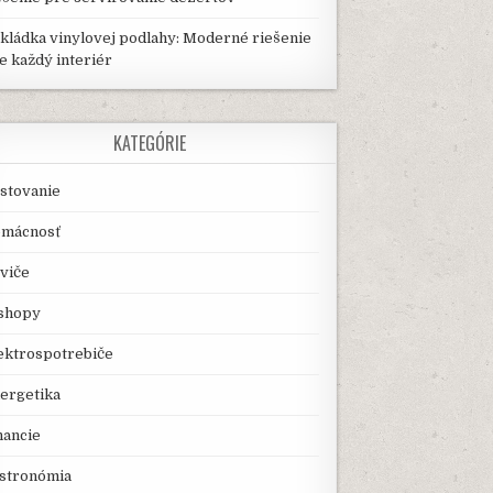
kládka vinylovej podlahy: Moderné riešenie
e každý interiér
KATEGÓRIE
stovanie
mácnosť
viče
shopy
ektrospotrebiče
ergetika
nancie
stronómia