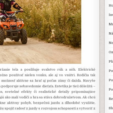
Ho
In
Mr
Ná
Ne
On
Pl
žanie tela a posilňuje svalstvo rúk a nôh. Elektrické
Po
žno používať nielen vonku, ale aj vo vnútri. Rodičia tak
Po
 možnosť aktívne sa hrať aj počas zimy či dažďa. Navyše
 podporuje sebavedomie dieťaťa. Estetika je tiež dôležitá –
Po
, svetelné efekty či realistické detaily pripomínajúce
ajú ako malí vodiči a hra sa stáva dobrodružstvom. Ak chcú
Re
úkne aktívny pohyb, bezpečnú jazdu a dlhodobé využitie,
Sl
žu spojiť radosť z jazdy s rozvojom schopností a vytvoriť z