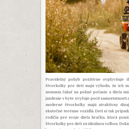
Pravidelný pohyb pozitívne ovplyvňuje dr
štvorkolky pre deti majú výhodu, že ich mo
nemusia čakať na pekné počasie a dieťa má
jazdenie v byte zvyšuje pocit samostatnosti a
moderné štvorkolky majú atraktívny dizajn
skutočné terénne vozidlá. Deti si tak pripad
rodičia pre svoje dieťa hračku, ktorá pon
štvorkolky pre deti sú ideálnou voľbou. Doká