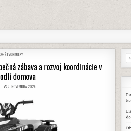
POSTED
ŠTVORKOLKY
Se
IN
for
pečná zábava a rozvoj koordinácie v
odlí domova
OR:
PUBLISHED
N
7. NOVEMBRA 2025
DATE:
Po
ko
Li
do
Di