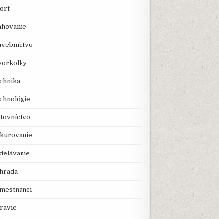
ort
ahovanie
avebníctvo
vorkolky
chnika
chnológie
tovníctvo
kurovanie
delávanie
hrada
mestnanci
ravie