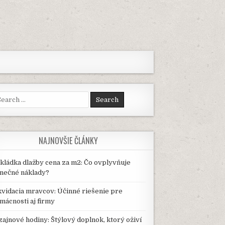
arch
:
NAJNOVŠIE ČLÁNKY
kládka dlažby cena za m2: Čo ovplyvňuje
nečné náklady?
kvidacia mravcov: Účinné riešenie pre
mácnosti aj firmy
zajnové hodiny: Štýlový doplnok, ktorý oživí