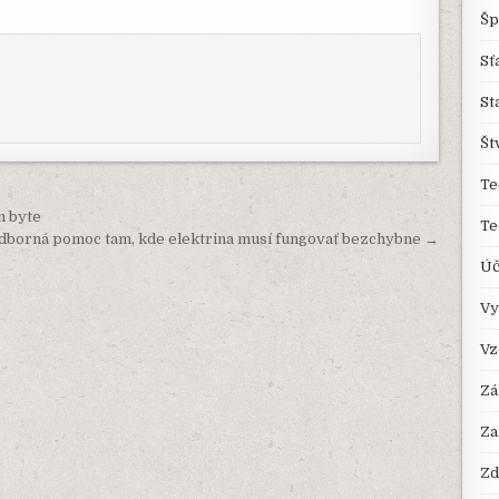
Šp
Sť
St
Št
Te
m byte
Te
 odborná pomoc tam, kde elektrina musí fungovať bezchybne →
Úč
Vy
Vz
Zá
Za
Zd