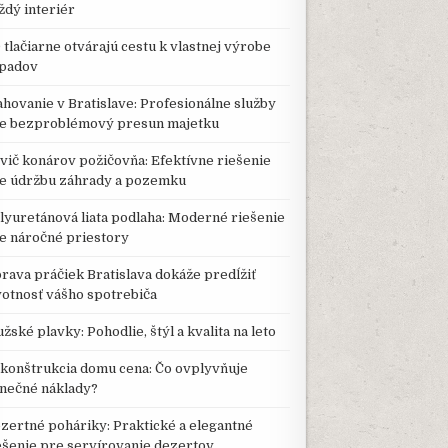
ždý interiér
 tlačiarne otvárajú cestu k vlastnej výrobe
padov
ahovanie v Bratislave: Profesionálne služby
e bezproblémový presun majetku
vič konárov požičovňa: Efektívne riešenie
e údržbu záhrady a pozemku
lyuretánová liata podlaha: Moderné riešenie
e náročné priestory
rava práčiek Bratislava dokáže predĺžiť
votnosť vášho spotrebiča
žské plavky: Pohodlie, štýl a kvalita na leto
konštrukcia domu cena: Čo ovplyvňuje
nečné náklady?
zertné poháriky: Praktické a elegantné
ešenie pre servírovanie dezertov