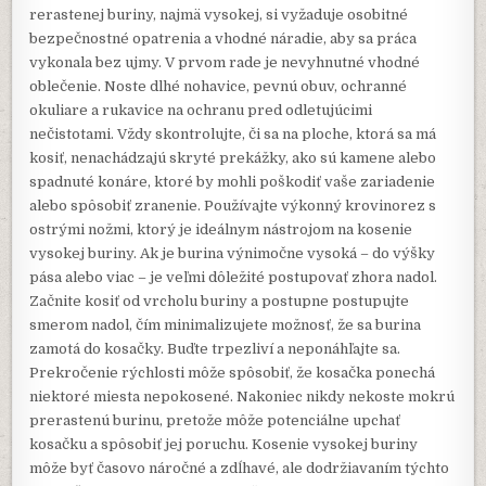
rerastenej buriny, najmä vysokej, si vyžaduje osobitné
bezpečnostné opatrenia a vhodné náradie, aby sa práca
vykonala bez ujmy. V prvom rade je nevyhnutné vhodné
oblečenie. Noste dlhé nohavice, pevnú obuv, ochranné
okuliare a rukavice na ochranu pred odletujúcimi
nečistotami. Vždy skontrolujte, či sa na ploche, ktorá sa má
kosiť, nenachádzajú skryté prekážky, ako sú kamene alebo
spadnuté konáre, ktoré by mohli poškodiť vaše zariadenie
alebo spôsobiť zranenie. Používajte výkonný krovinorez s
ostrými nožmi, ktorý je ideálnym nástrojom na kosenie
vysokej buriny. Ak je burina výnimočne vysoká – do výšky
pása alebo viac – je veľmi dôležité postupovať zhora nadol.
Začnite kosiť od vrcholu buriny a postupne postupujte
smerom nadol, čím minimalizujete možnosť, že sa burina
zamotá do kosačky. Buďte trpezliví a neponáhľajte sa.
Prekročenie rýchlosti môže spôsobiť, že kosačka ponechá
niektoré miesta nepokosené. Nakoniec nikdy nekoste mokrú
prerastenú burinu, pretože môže potenciálne upchať
kosačku a spôsobiť jej poruchu. Kosenie vysokej buriny
môže byť časovo náročné a zdĺhavé, ale dodržiavaním týchto