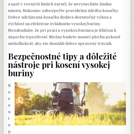
a späť v rovných líniách zaručí, že nevynecháte žiadne
miesta. Nakoniec zabezpečte pravidelnú údržbu kosačky.
Dobre udržiavaná kosačka dodáva dostatočný výkon a
rýchlosť na efektívne zvládnutie vysokej buriny.
Nezabudnite, že pri práci s vysokou burinou je kľúčom k
úspechu trpezlivosť. Možno budete musieť plochu pokosiť
niekoľkokrát, aby ste dosiahli dobre upravený trávnik.
Bezpečnostné tipy a dôležité
nástroje pri kosení vysokej
buriny
K
o
s
e
n
i
e
p