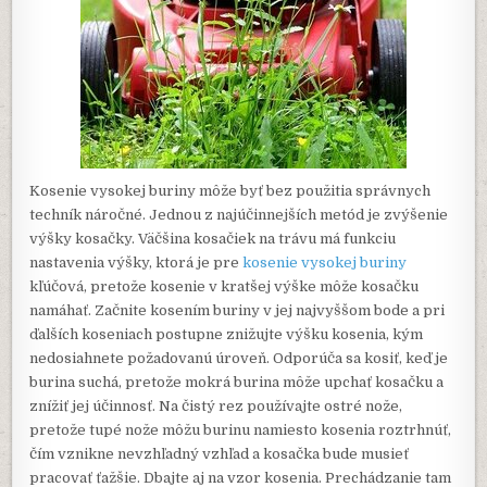
Kosenie vysokej buriny môže byť bez použitia správnych
techník náročné. Jednou z najúčinnejších metód je zvýšenie
výšky kosačky. Väčšina kosačiek na trávu má funkciu
nastavenia výšky, ktorá je pre
kosenie vysokej buriny
kľúčová, pretože kosenie v kratšej výške môže kosačku
namáhať. Začnite kosením buriny v jej najvyššom bode a pri
ďalších koseniach postupne znižujte výšku kosenia, kým
nedosiahnete požadovanú úroveň. Odporúča sa kosiť, keď je
burina suchá, pretože mokrá burina môže upchať kosačku a
znížiť jej účinnosť. Na čistý rez používajte ostré nože,
pretože tupé nože môžu burinu namiesto kosenia roztrhnúť,
čím vznikne nevzhľadný vzhľad a kosačka bude musieť
pracovať ťažšie. Dbajte aj na vzor kosenia. Prechádzanie tam