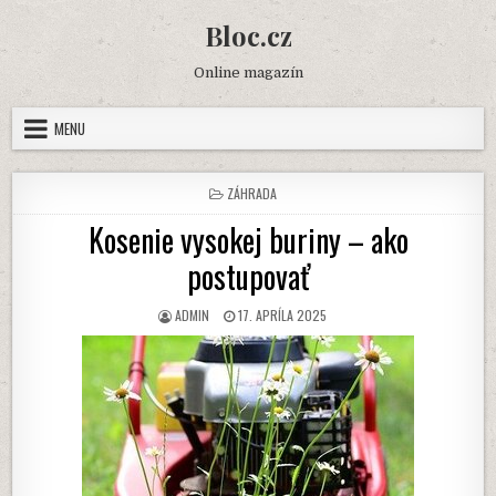
Skip
Bloc.cz
to
content
Online magazín
MENU
POSTED
ZÁHRADA
IN
Kosenie vysokej buriny – ako
postupovať
AUTHOR:
PUBLISHED
ADMIN
17. APRÍLA 2025
DATE: