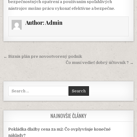
bezpečnostných opatrení a používaním spoľahlivých
nástrojov možno prácu vykonať efektívne a bezpečne.
Author:
Admin
Navigácia
← Biznis plán pre novootvorený podnik
v
Čo musí vedieť dobrý účtovník ? →
článku
Search
for:
NAJNOVŠIE ČLÁNKY
Pokládka dlažby cena za m2: Čo ovplyvňuje konečné
náklady?