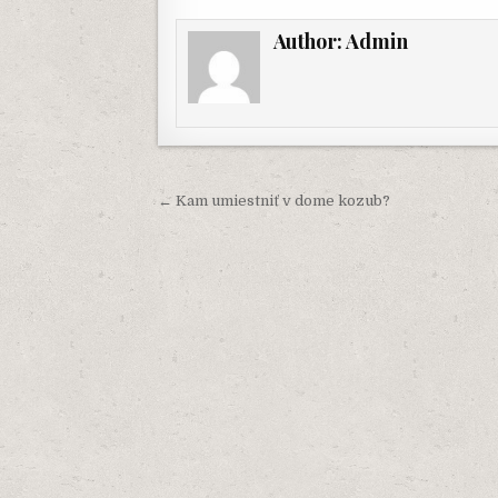
Author:
Admin
Navigácia
← Kam umiestniť v dome kozub?
v
článku