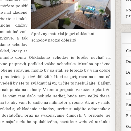
é môžete použiť
Po
ete mať zladené
pr
berte si takú,
Mnohé dlažby
mi odolné voči
Správny materiál je pri obkladaní
mykové, a tak
schodov naozaj dôležitý
adanie schodov
Ce
bklad, ktorý sa
dinného domu. Obkladanie schodov je lepšie nechať na
Do
ávne pripraviť podklad vášho schodiska. Musí sa správne
urobené správne, mohlo by sa stať, že lepidlo by vám dobre
Dr
 penetrácie je tiež dôležité. Hoci sa príprava na samotné
deli by ste to zvládnuť aj vy, určite to neskúšajte. Ďalším
E-
 nalepenia na schody. V tomto prípade zaručene platí, že
El
o, že vám tam dačo nebude sedieť, bude tam veľká diera,
na to, aby vám to sadlo na milimeter presne. Ak aj vy máte
En
ríklad aj obkladanie schodov, určite si nájdite odborníkov,
a dostatočnú prax na vykonávanie činnosti. V prípade, že
Fi
ete nájsť niekoho spoľahlivého, navštívte webovú stránku
Ga