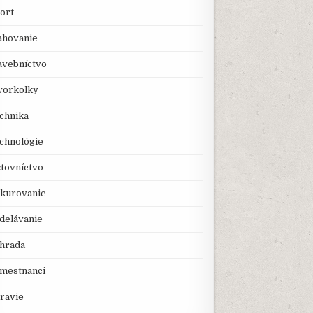
ort
ahovanie
avebníctvo
vorkolky
chnika
chnológie
tovníctvo
kurovanie
delávanie
hrada
mestnanci
ravie