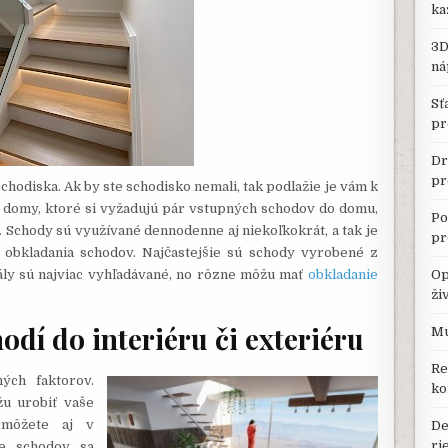
ka
3D
ná
Sť
pr
Dr
pr
hodiska. Ak by ste schodisko nemali, tak podlažie je vám k
ú domy, ktoré si vyžadujú pár vstupných schodov do domu,
Po
Schody sú využívané dennodenne aj niekoľkokrát, a tak je
pr
aj obkladania schodov. Najčastejšie sú schody vyrobené z
riály sú najviac vyhľadávané, no rôzne môžu mať
obkladanie
Op
ži
odí do interiéru či exteriéru
Mu
Re
ých faktorov.
ko
u urobiť vaše
 môžete aj v
De
ri
ie schodov sa