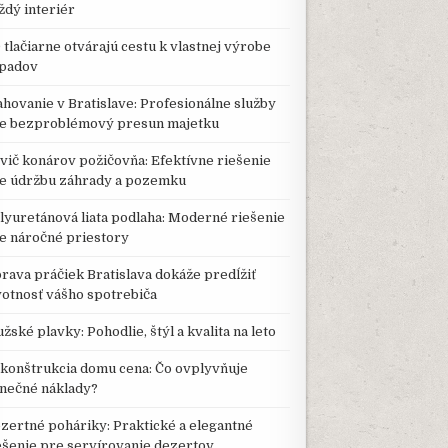
ždý interiér
 tlačiarne otvárajú cestu k vlastnej výrobe
padov
ahovanie v Bratislave: Profesionálne služby
e bezproblémový presun majetku
vič konárov požičovňa: Efektívne riešenie
e údržbu záhrady a pozemku
lyuretánová liata podlaha: Moderné riešenie
e náročné priestory
rava práčiek Bratislava dokáže predĺžiť
votnosť vášho spotrebiča
žské plavky: Pohodlie, štýl a kvalita na leto
konštrukcia domu cena: Čo ovplyvňuje
nečné náklady?
zertné poháriky: Praktické a elegantné
ešenie pre servírovanie dezertov