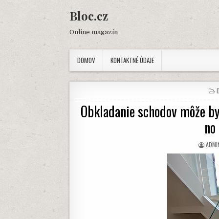
Skip
Bloc.cz
to
content
Online magazín
DOMOV
KONTAKTNÉ ÚDAJE
I
Obkladanie schodov môže by
no 
AUTH
ADMI