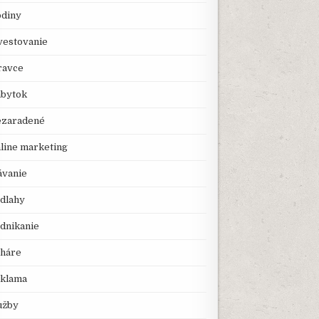
diny
vestovanie
avce
bytok
zaradené
line marketing
ávanie
dlahy
dnikanie
háre
klama
užby