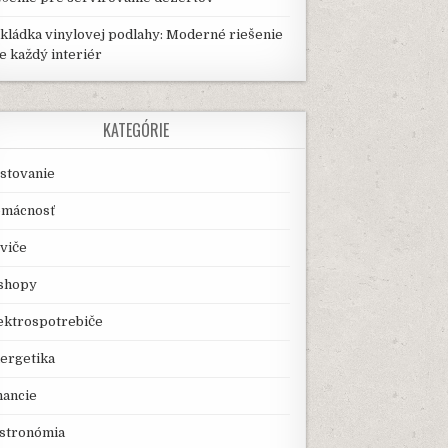
kládka vinylovej podlahy: Moderné riešenie
e každý interiér
KATEGÓRIE
stovanie
mácnosť
viče
shopy
ektrospotrebiče
ergetika
nancie
stronómia