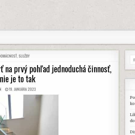
POSTED
DOMÁCNOSŤ
,
SLUŽBY
Se
N
for
ť na prvý pohľad jednoduchá činnosť,
nie je to tak
OR:
PUBLISHED
N
19. JANUÁRA 2023
DATE:
Po
ko
Li
do
Di