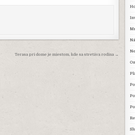
Ho
In
Mr
Ná
Ne
Terasa pri dome je miestom, kde sa stretáva rodina →
On
Pl
Po
Po
Po
Re
Sl