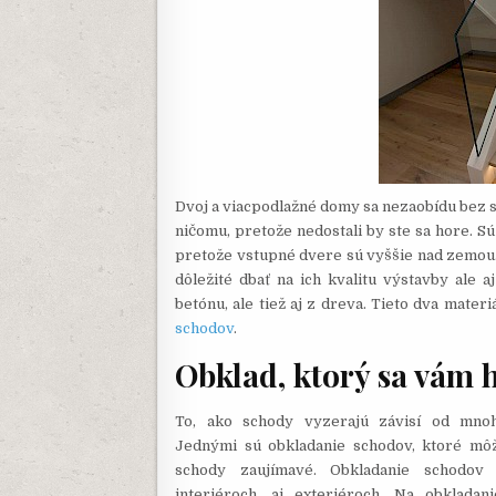
Dvoj a viacpodlažné domy sa nezaobídu bez sc
ničomu, pretože nedostali by ste sa hore. S
pretože vstupné dvere sú vyššie nad zemou. 
dôležité dbať na ich kvalitu výstavby ale 
betónu, ale tiež aj z dreva. Tieto dva mate
schodov
.
Obklad, ktorý sa vám h
To, ako schody vyzerajú závisí od mnoh
Jednými sú obkladanie schodov, ktoré môž
schody zaujímavé. Obkladanie schodov
interiéroch, aj exteriéroch. Na obkladan