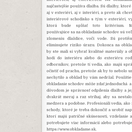
najčastejšie používa dlažba. Sú dlažby, ktor
aj v exteriéri, aj v interiéri, a preto ak chc
interiérové schodisko s tým v exteriéri, vy
ktorá bude spĺňať toto kritérium. 
používajúce sa na obkladanie schodov sú veľ
zlomeniu dlaždice, voči vode. Sú protiš
eliminujete riziko úrazu. Dokonca na obkl
by ste mali si vybrať kvalitné materiály a o
hodí do interiéru alebo do exteriéru ro
odborníkov, pretože tí vedia, ako majú spr
očistiť od prachu, pretože ak by to nebolo 
nechytilo a obklad by vám nedržal. Použitie
obkladanie schodov môže zdať jednoduchá a ve
dôvodom je správnosť odpílenia dlažby a jej
dvakrát meraj a raz strihaj, aby sa nestal
medzera a podobne. Profesionáli vedia, ako 
schody, ktoré je treba dokončiť a urobiť nap
ktorí majú patričné skúsenosti, vzdelanie 
potrebujete viac informácií alebo potrebuj
https://www.obkladame.sk
.