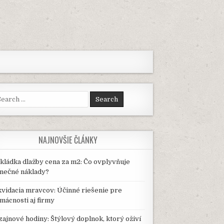
arch
:
NAJNOVŠIE ČLÁNKY
kládka dlažby cena za m2: Čo ovplyvňuje
nečné náklady?
kvidacia mravcov: Účinné riešenie pre
mácnosti aj firmy
zajnové hodiny: Štýlový doplnok, ktorý oživí