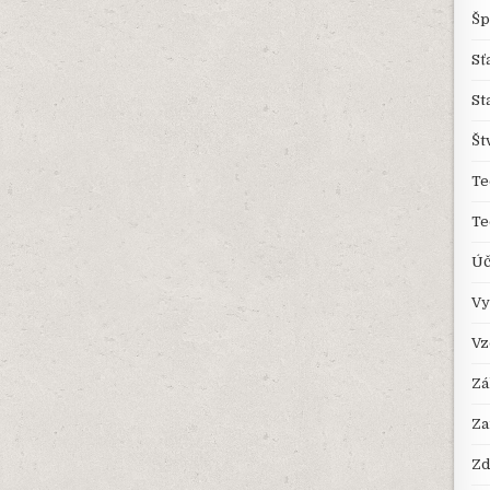
Šp
Sť
St
Št
Te
Te
Úč
Vy
Vz
Zá
Za
Zd