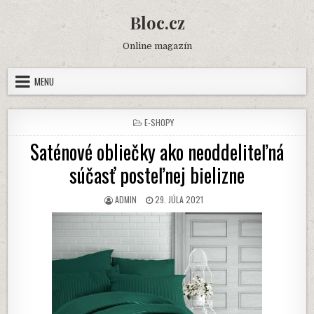
Skip
Bloc.cz
to
content
Online magazín
MENU
POSTED
E-SHOPY
IN
Saténové obliečky ako neoddeliteľná
súčasť posteľnej bielizne
AUTHOR:
PUBLISHED
ADMIN
29. JÚLA 2021
DATE: