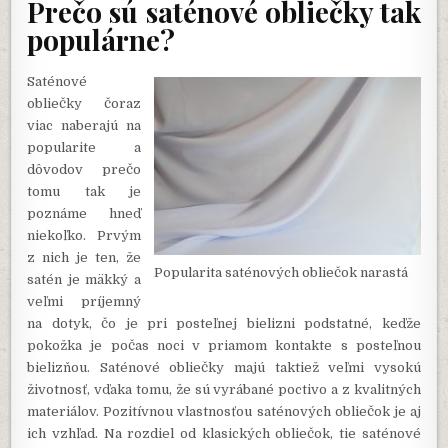
Prečo sú saténové obliečky tak
populárne?
Saténové
obliečky čoraz
viac naberajú na
popularite a
dôvodov prečo
tomu tak je
poznáme hneď
niekoľko. Prvým
z nich je ten, že
Popularita saténových obliečok narastá
satén je mäkký a
veľmi príjemný
na dotyk, čo je pri posteľnej bielizni podstatné, keďže
pokožka je počas noci v priamom kontakte s posteľnou
bielizňou. Saténové obliečky majú taktiež veľmi vysokú
životnosť, vďaka tomu, že sú vyrábané poctivo a z kvalitných
materiálov. Pozitívnou vlastnosťou saténových obliečok je aj
ich vzhľad. Na rozdiel od klasických obliečok, tie saténové