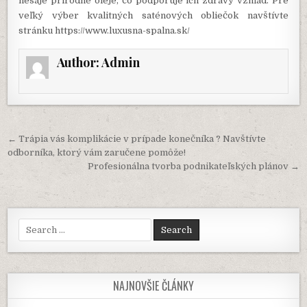
nesaje prírodné oleje, čo podporuje ich zdravý vzhľad. Pre
veľký výber kvalitných saténových obliečok navštívte
stránku
https://www.luxusna-spalna.sk/
Author:
Admin
Navigácia
← Trápia vás komplikácie v prípade konečníka ? Navštívte
v
odborníka, ktorý vám zaručene pomôže!
Profesionálna tvorba podnikateľských plánov →
článku
Search
for:
NAJNOVŠIE ČLÁNKY