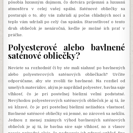
pôsobia luxusným dojmom, čo dotvára príjemnú a luxusnú
atmosféru v celej vašej spálni. Saténové obliečky sa
postarajú o to, aby vás zahriali aj počas chladných nocí a
teplo vám udržali po celý čas spánku. Starostlivosť o tento
druh obliečok je nenáročná, keďže je možné ich prať v
práčke.
Polyesterové alebo bavlnené
saténové obliečky?
Neviete sa rozhodnúť či by ste mali siahnuť po bavlnených
alebo polyesterových saténových obliečkach? Určite
odporúčame, aby ste zvolili tie bavlnené. Na rozdiel od
umelých materiálov, akým je napríklad polyester, bavlna saje
vlhkosť, čo je pri posteľnej bielizni veľmi podstatné.
Nevýhodou polyesterových saténových obliečok je aj tá, že
sú kĺzavé, čo je pri posteľnej bielizni nežiadúca vlastnosť.
Bavlnené saténové obliečky sú jemné, no zároveň sa nekĺžu.
Jednou z menej známych výhod bavlnených saténových
obliečok je aj tá, že bavlna síce saje vlhkosť, no z vlasov