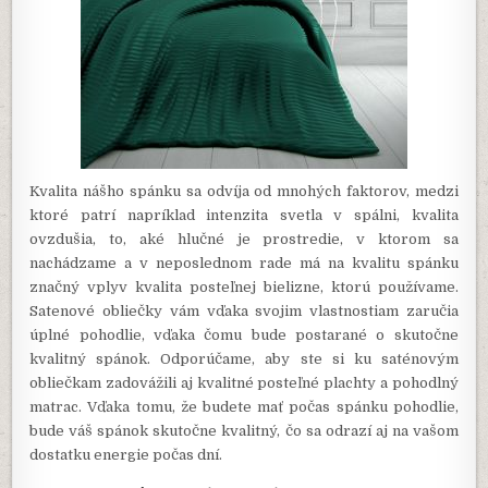
Kvalita nášho spánku sa odvíja od mnohých faktorov, medzi
ktoré patrí napríklad intenzita svetla v spálni, kvalita
ovzdušia, to, aké hlučné je prostredie, v ktorom sa
nachádzame a v neposlednom rade má na kvalitu spánku
značný vplyv kvalita posteľnej bielizne, ktorú používame.
Satenové obliečky vám vďaka svojim vlastnostiam zaručia
úplné pohodlie, vďaka čomu bude postarané o skutočne
kvalitný spánok. Odporúčame, aby ste si ku saténovým
obliečkam zadovážili aj kvalitné posteľné plachty a pohodlný
matrac. Vďaka tomu, že budete mať počas spánku pohodlie,
bude váš spánok skutočne kvalitný, čo sa odrazí aj na vašom
dostatku energie počas dní.