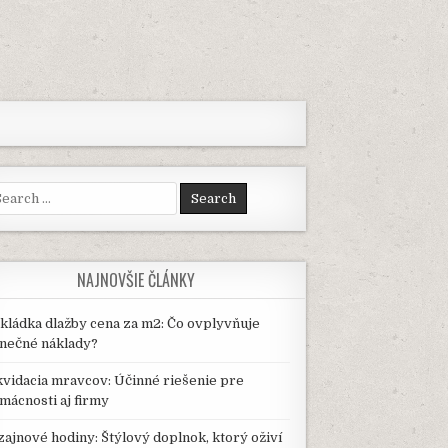
arch
:
NAJNOVŠIE ČLÁNKY
kládka dlažby cena za m2: Čo ovplyvňuje
nečné náklady?
kvidacia mravcov: Účinné riešenie pre
mácnosti aj firmy
zajnové hodiny: Štýlový doplnok, ktorý oživí