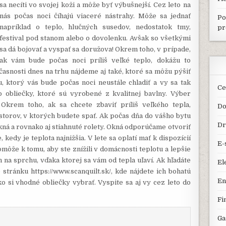
sa necíti vo svojej koži a môže byť výbušnejší. Cez leto na
nás počas noci číhajú viaceré nástrahy. Môže sa jednať
Po
napríklad o teplo, hlučných susedov, nedostatok tmy,
pr
festival pod stanom alebo o dovolenku. Avšak so všetkými
sa dá bojovať a vyspať sa doružova! Okrem toho, v prípade,
ak vám bude počas noci príliš veľké teplo, dokážu to
účasnosti dnes na trhu nájdeme aj také, ktoré sa môžu pýšiť
, ktorý vás bude počas noci neustále chladiť a vy sa tak
Ce
o obliečky, ktoré sú vyrobené z kvalitnej bavlny. Výber
Okrem toho, ak sa chcete zbaviť príliš veľkého tepla,
Do
storov, v ktorých budete spať. Ak počas dňa do vášho bytu
Dr
ná a rovnako aj stiahnuté rolety. Okná odporúčame otvoriť
kedy je teplota najnižšia. V lete sa oplatí mať k dispozícií
E-
môže k tomu, aby ste znížili v domácnosti teplotu a lepšie
 na sprchu, vďaka ktorej sa vám od tepla uľaví.
Ak hľadáte
El
e stránku
https://www.scanquilt.sk/
, kde nájdete ich bohatú
En
 si vhodné obliečky vybrať. Vyspite sa aj vy cez leto do
Fi
Ga