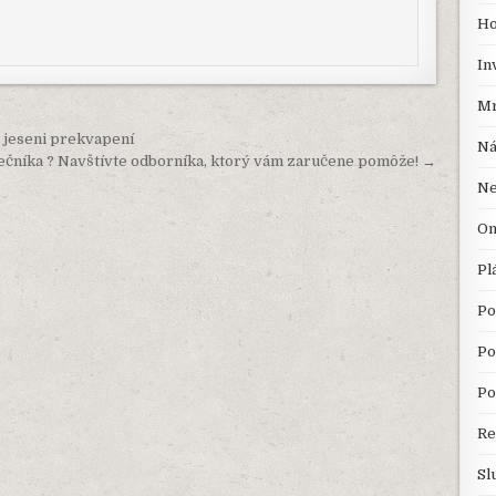
Ho
In
Mr
v jeseni prekvapení
Ná
ečníka ? Navštívte odborníka, ktorý vám zaručene pomôže! →
Ne
On
Pl
Po
Po
Po
Re
Sl