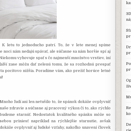
ka
3D
ná
Sť
pr
 K letu to jednoducho patrí. To, že v lete menej spíme
Dr
ie noci nám nedajú spávať, ale súčasne sa nám horšie spí aj
pr
. Niekomu vyhovuje spať s čo najmenší množstvo vrstiev, iní
Po
 ďalší zase môžu dať zelenú tomu, že sa rozhodnú prespať
pr
ta pocitovo nižšia. Poradíme vám, ako prežiť horúce letné
í!
Op
ži
Mu
Mnoho ľudí ani len netušilo to, že spánok dokáže ovplyvniť
Re
naše zdravie a súčasne aj pracovný výkon či to, ako rýchlo
ko
budeme starnúť. Nedostatok kvalitného spánku môže so
sebou priniesť napríklad na rýchlejšie starnutie, avšak
De
dokáže ovplyvniť aj ľudské vzťahy, nakoľko unavení človek
ri