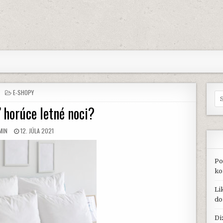
POSTED
E-SHOPY
Se
IN
for
 horúce letné noci?
THOR:
PUBLISHED
MIN
12. JÚLA 2021
DATE:
Po
ko
Li
do
Di