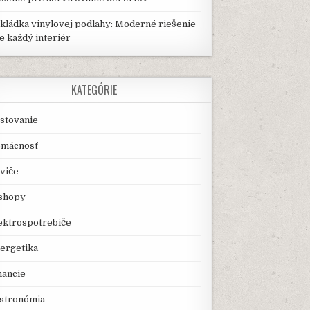
kládka vinylovej podlahy: Moderné riešenie
e každý interiér
KATEGÓRIE
stovanie
mácnosť
viče
shopy
ektrospotrebiče
ergetika
nancie
stronómia