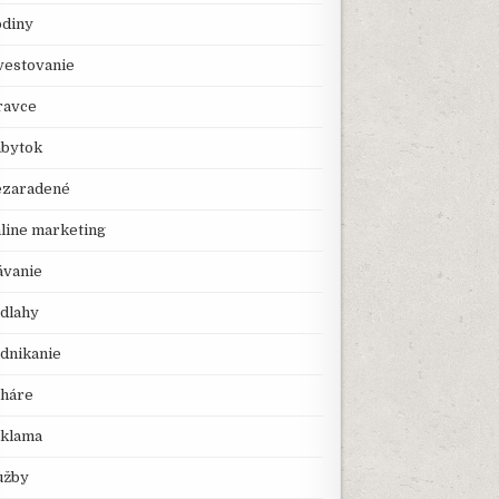
diny
vestovanie
avce
bytok
zaradené
line marketing
ávanie
dlahy
dnikanie
háre
klama
užby