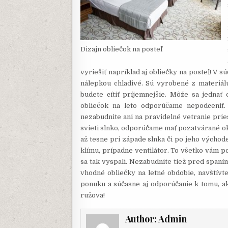
Dizajn obliečok na posteľ
vyriešiť napríklad aj obliečky na posteľ! V s
nálepkou chladivé. Sú vyrobené z materiálu
budete cítiť príjemnejšie. Môže sa jednať 
obliečok na leto odporúčame nepodceniť. 
nezabudnite ani na pravidelné vetranie prie
svieti slnko, odporúčame mať pozatvárané ok
až tesne pri západe slnka či po jeho východe, 
klímu, prípadne ventilátor. To všetko vám po
sa tak vyspali. Nezabudnite tiež pred spaním
vhodné obliečky na letné obdobie, navštívt
ponuku a súčasne aj odporúčanie k tomu, ako
ružova!
Author:
Admin