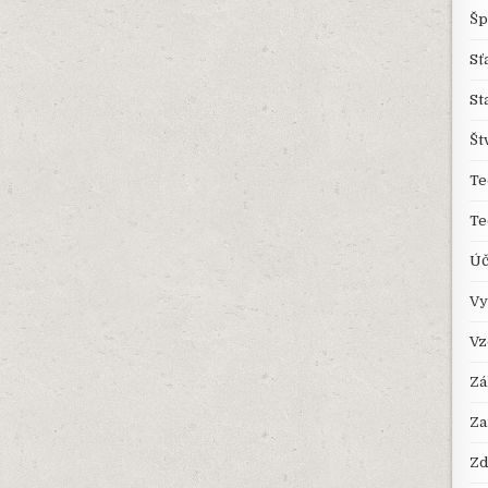
Šp
Sť
St
Št
Te
Te
Úč
Vy
Vz
Zá
Za
Zd