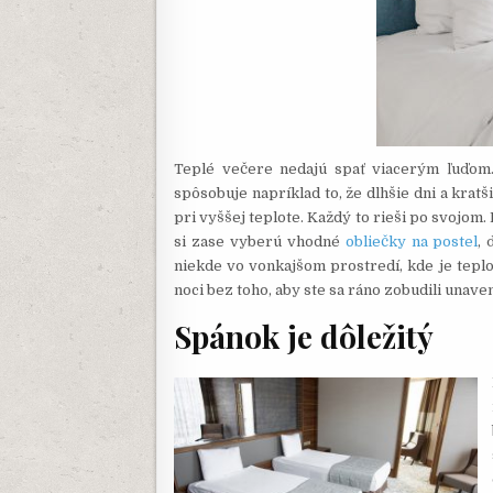
Teplé večere nedajú spať viacerým ľuďom.
spôsobuje napríklad to, že dlhšie dni a kratš
pri vyššej teplote. Každý to rieši po svojom
si zase vyberú vhodné
obliečky na postel
,
niekde vo vonkajšom prostredí, kde je teplo
noci bez toho, aby ste sa ráno zobudili unaven
Spánok je dôležitý