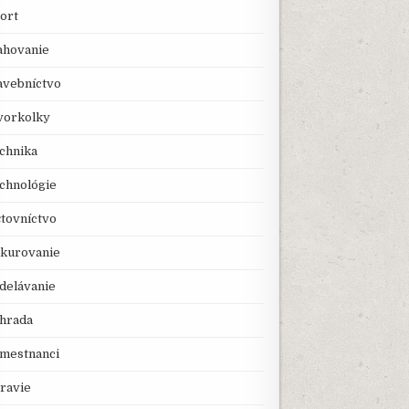
ort
ahovanie
avebníctvo
vorkolky
chnika
chnológie
tovníctvo
kurovanie
delávanie
hrada
mestnanci
ravie