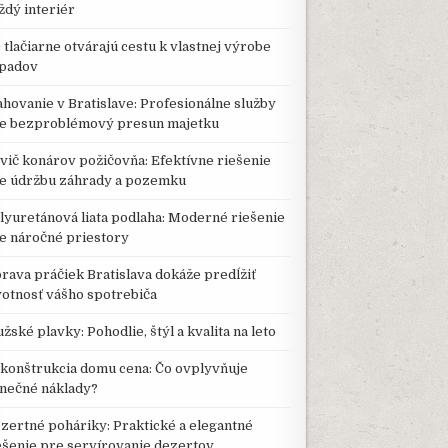
ždý interiér
 tlačiarne otvárajú cestu k vlastnej výrobe
padov
ahovanie v Bratislave: Profesionálne služby
e bezproblémový presun majetku
vič konárov požičovňa: Efektívne riešenie
e údržbu záhrady a pozemku
lyuretánová liata podlaha: Moderné riešenie
e náročné priestory
rava práčiek Bratislava dokáže predĺžiť
votnosť vášho spotrebiča
žské plavky: Pohodlie, štýl a kvalita na leto
konštrukcia domu cena: Čo ovplyvňuje
nečné náklady?
zertné poháriky: Praktické a elegantné
ešenie pre servírovanie dezertov