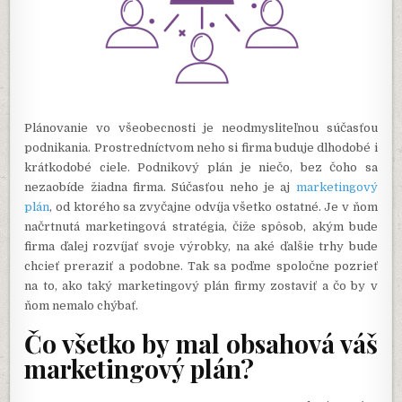
Plánovanie vo všeobecnosti je neodmysliteľnou súčasťou
podnikania. Prostredníctvom neho si firma buduje dlhodobé i
krátkodobé ciele. Podnikový plán je niečo, bez čoho sa
nezaobíde žiadna firma. Súčasťou neho je aj
marketingový
plán
, od ktorého sa zvyčajne odvíja všetko ostatné. Je v ňom
načrtnutá marketingová stratégia, čiže spôsob, akým bude
firma ďalej rozvíjať svoje výrobky, na aké ďalšie trhy bude
chcieť preraziť a podobne. Tak sa poďme spoločne pozrieť
na to, ako taký marketingový plán firmy zostaviť a čo by v
ňom nemalo chýbať.
Čo všetko by mal obsahová váš
marketingový plán?