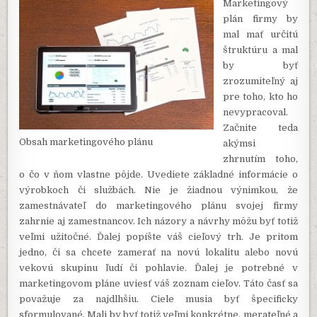
Marketingový
plán firmy by
mal mať určitú
štruktúru a mal
by byť
zrozumiteľný aj
pre toho, kto ho
nevypracoval.
Začnite teda
Obsah marketingového plánu
akýmsi
zhrnutím toho,
o čo v ňom vlastne pôjde. Uvediete základné informácie o
výrobkoch či službách. Nie je žiadnou výnimkou, že
zamestnávateľ do marketingového plánu svojej firmy
zahrnie aj zamestnancov. Ich názory a návrhy môžu byť totiž
veľmi užitočné. Ďalej popíšte váš cieľový trh. Je pritom
jedno, či sa chcete zamerať na novú lokalitu alebo novú
vekovú skupinu ľudí či pohlavie. Ďalej je potrebné v
marketingovom pláne uviesť váš zoznam cieľov. Táto časť sa
považuje za najdlhšiu. Ciele musia byť špecificky
sformulované. Mali by byť totiž veľmi konkrétne, merateľné a