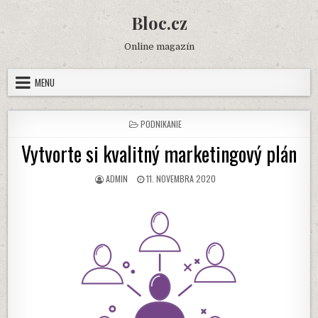
Skip
Bloc.cz
to
content
Online magazín
MENU
POSTED
PODNIKANIE
IN
Vytvorte si kvalitný marketingový plán
AUTHOR:
PUBLISHED
ADMIN
11. NOVEMBRA 2020
DATE: