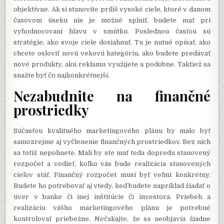
objektívne. Ak si stanovíte príliš vysoké ciele, ktoré v danom
časovom úseku nie je možné splniť, budete mať pri
vyhodnocovaní hlavu v smútku. Poslednou časťou sú
stratégie, ako svoje ciele dosiahnuť. Tu je nutné opísať, ako
chcete osloviť novú vekovú kategóriu, ako budete predávať
nové produkty, akú reklamu využijete a podobne. Taktiež sa
snažte byť čo najkonkrétnejší.
Nezabudnite na finančné
prostriedky
Súčasťou kvalitného marketingového plánu by malo byť
samozrejme aj vyčlenenie finančných prostriedkov. Bez nich
sa totiž nepohnete. Mali by ste mať teda dopredu stanovený
rozpočet a vedieť, koľko vás bude realizácia stanovených
cieľov stáť. Finančný rozpočet musí byť veľmi konkrétny.
Budete ho potrebovať aj vtedy, keď budete napríklad žiadať o
úver v banke či inej inštitúcie či investora.
Priebeh a
realizáciu vášho marketingového plánu je potrebné
kontrolovať priebežne. Nečakajte, že sa neobjavia žiadne