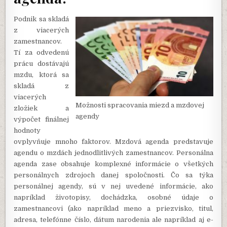
Podnik sa skladá
z viacerých
zamestnancov.
Tí za odvedenú
prácu dostávajú
mzdu, ktorá sa
skladá z
viacerých
Možnosti spracovania miezd a mzdovej
zložiek a
agendy
výpočet finálnej
hodnoty
ovplyvňuje mnoho faktorov. Mzdová agenda predstavuje
agendu o mzdách jednodlitlivých zamestnancov. Personálna
agenda zase obsahuje komplexné informácie o všetkých
personálnych zdrojoch danej spoločnosti. Čo sa týka
personálnej agendy, sú v nej uvedené informácie, ako
napríklad životopisy, dochádzka, osobné údaje o
zamestnancovi (ako napríklad meno a priezvisko, titul,
adresa, telefónne číslo, dátum narodenia ale napríklad aj e-