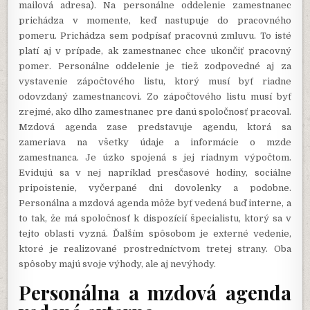
mailová adresa). Na personálne oddelenie zamestnanec
prichádza v momente, keď nastupuje do pracovného
pomeru. Prichádza sem podpísať pracovnú zmluvu. To isté
platí aj v prípade, ak zamestnanec chce ukončiť pracovný
pomer. Personálne oddelenie je tiež zodpovedné aj za
vystavenie zápočtového listu, ktorý musí byť riadne
odovzdaný zamestnancovi. Zo zápočtového listu musí byť
zrejmé, ako dlho zamestnanec pre danú spoločnosť pracoval.
Mzdová agenda zase predstavuje agendu, ktorá sa
zameriava na všetky údaje a informácie o mzde
zamestnanca. Je úzko spojená s jej riadnym výpočtom.
Evidujú sa v nej napríklad presčasové hodiny, sociálne
pripoistenie, vyčerpané dni dovolenky a podobne.
Personálna a mzdová agenda môže byť vedená buď interne, a
to tak, že má spoločnosť k dispozícií špecialistu, ktorý sa v
tejto oblasti vyzná. Ďalším spôsobom je externé vedenie,
ktoré je realizované prostredníctvom tretej strany. Oba
spôsoby majú svoje výhody, ale aj nevýhody.
Personálna a mzdová agenda