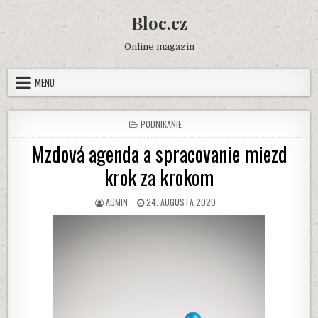
Skip
Bloc.cz
to
content
Online magazín
MENU
POSTED
PODNIKANIE
IN
Mzdová agenda a spracovanie miezd
krok za krokom
AUTHOR:
PUBLISHED
ADMIN
24. AUGUSTA 2020
DATE: