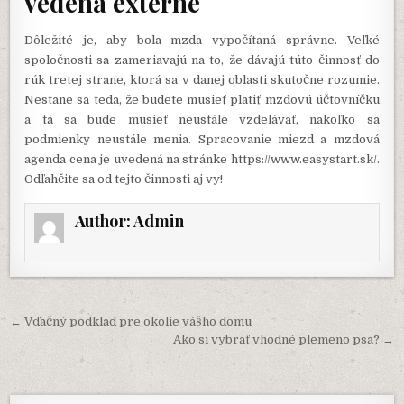
vedená externe
Dôležité je, aby bola mzda vypočítaná správne. Veľké
spoločnosti sa zameriavajú na to, že dávajú túto činnosť do
rúk tretej strane, ktorá sa v danej oblasti skutočne rozumie.
Nestane sa teda, že budete musieť platiť mzdovú účtovníčku
a tá sa bude musieť neustále vzdelávať, nakoľko sa
podmienky neustále menia. Spracovanie miezd a mzdová
agenda cena je uvedená na stránke
https://www.easystart.sk/
.
Odľahčite sa od tejto činnosti aj vy!
Author:
Admin
Navigácia
← Vďačný podklad pre okolie vášho domu
v
Ako si vybrať vhodné plemeno psa? →
článku